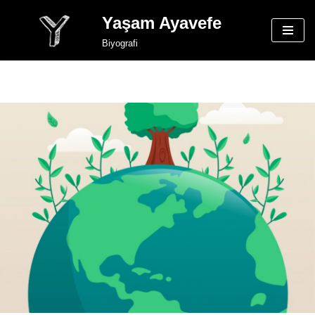
Yaşam Ayavefe
İçeriğe
Biyografi
geç